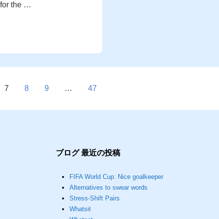
 for the …
7
8
9
…
47
ブログ 最近の投稿
FIFA World Cup: Nice goalkeeper
Alternatives to swear words
Stress-Shift Pairs
Whatsit