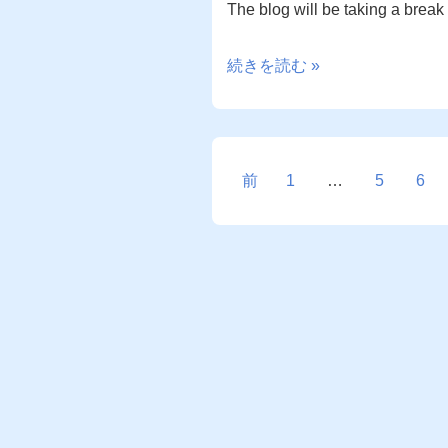
The blog will be taking a break
Happy
続きを読む »
New
Year!
投
前
1
…
5
6
稿
の
ペ
ー
ジ
送
り