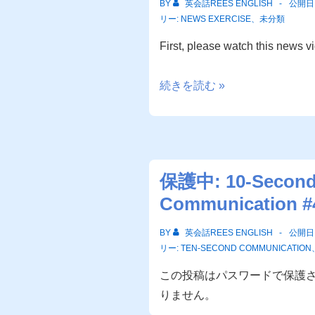
BY
英会話REES ENGLISH
公開日
リー:
NEWS EXERCISE
、
未分類
First, please watch this news 
News
続きを読む »
Exercise
#26
保護中: 10-Secon
Communication #
BY
英会話REES ENGLISH
公開日
リー:
TEN-SECOND COMMUNICATION
この投稿はパスワードで保護
りません。