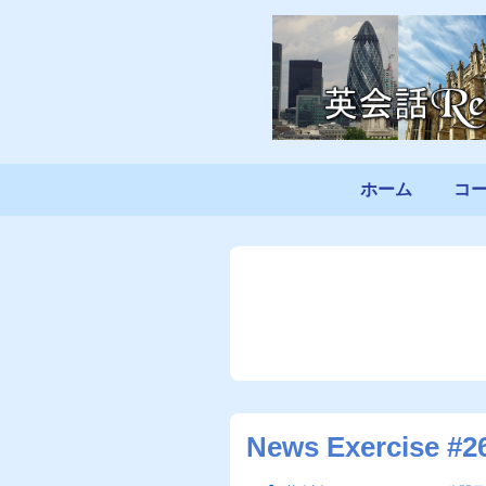
↓
メ
イ
ン
コ
ン
メ
ホーム
コ
テ
イ
ン
ン
ツ
ナ
へ
ビ
ス
ゲ
キ
ー
ッ
シ
プ
ョ
News Exercise #2
ン