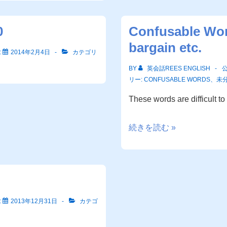
0
Confusable Wor
bargain etc.
:
2014年2月4日
カテゴリ
BY
英会話REES ENGLISH
リー:
CONFUSABLE WORDS
、
未
These words are difficult t
Confusable
続きを読む »
Words
#1
sale,
bargain
etc.
:
2013年12月31日
カテゴ