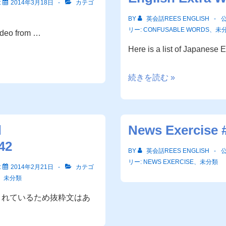
:
2014年3月18日
カテゴ
BY
英会話REES ENGLISH
リー:
CONFUSABLE WORDS
、
未
video from …
Here is a list of Japanese
Confusable
続きを読む »
Words
#6
Japanese
d
News Exercise 
English
42
Extra
BY
英会話REES ENGLISH
Words
リー:
NEWS EXERCISE
、
未分類
:
2014年2月21日
カテゴ
、
未分類
されているため抜粋文はあ