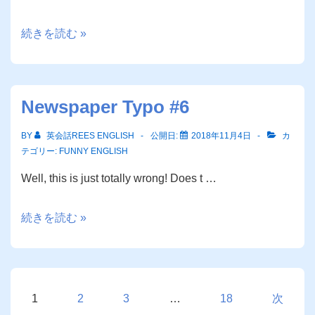
Newspaper
続きを読む »
Typo
#7
Newspaper Typo #6
BY
英会話REES ENGLISH
公開日:
2018年11月4日
カ
テゴリー:
FUNNY ENGLISH
Well, this is just totally wrong! Does t …
Newspaper
続きを読む »
Typo
#6
投
1
2
3
…
18
次