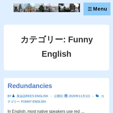
↓
Menu
メ
メ
ニ
イ
ュ
ー
ン
コ
カテゴリー:
Funny
ン
テ
English
ン
ツ
へ
ス
キ
Redundancies
ッ
プ
BY
英会話REES ENGLISH
公開日:
2020年11月1日
カ
テゴリー:
FUNNY ENGLISH
In English, most native speakers use red …