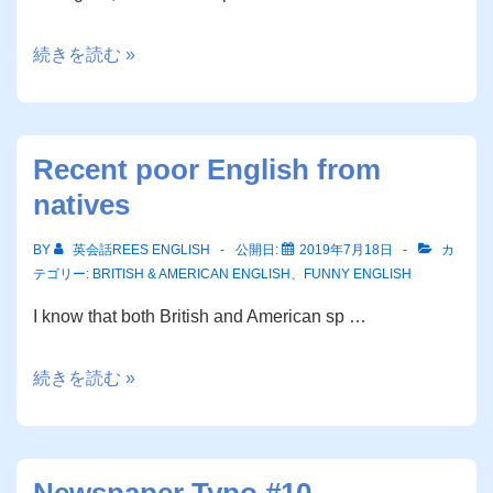
Redundancies
続きを読む »
Recent poor English from
natives
BY
英会話REES ENGLISH
公開日:
2019年7月18日
カ
テゴリー:
BRITISH & AMERICAN ENGLISH
、
FUNNY ENGLISH
I know that both British and American sp …
Recent
続きを読む »
poor
English
from